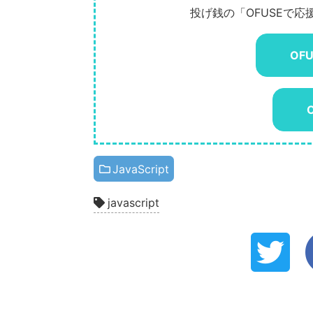
投げ銭の「OFUSEで
OF
JavaScript
javascript