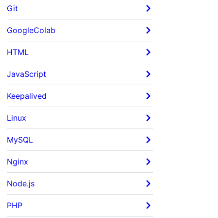
Git
GoogleColab
HTML
JavaScript
Keepalived
Linux
MySQL
Nginx
Node.js
PHP