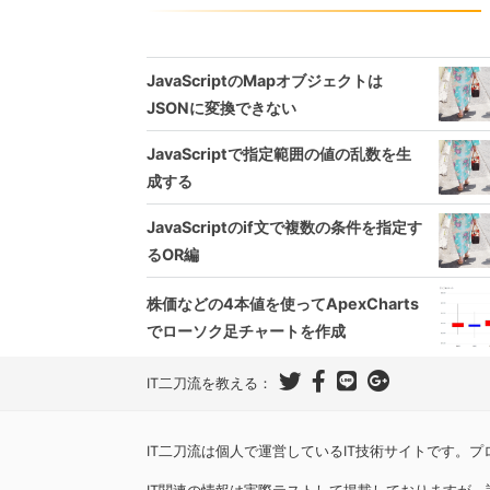
JavaScriptのMapオブジェクトは
JSONに変換できない
JavaScriptで指定範囲の値の乱数を生
成する
JavaScriptのif文で複数の条件を指定す
るOR編
株価などの4本値を使ってApexCharts
でローソク足チャートを作成
IT二刀流を教える：
IT二刀流は個人で運営しているIT技術サイトです。