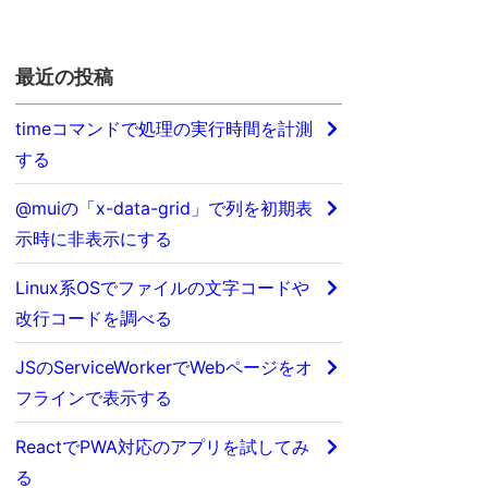
最近の投稿
timeコマンドで処理の実行時間を計測
する
)
;
;
@muiの「x-data-grid」で列を初期表
:
"numeric"
,
 month
:
"short"
,
 day
:
"numeric"
}
)
)
;
示時に非表示にする
h
:
"2-digit"
,
 day
:
"2-digit"
}
)
)
;
Linux系OSでファイルの文字コードや
改行コードを調べる
JSのServiceWorkerでWebページをオ
フラインで表示する
ReactでPWA対応のアプリを試してみ
る