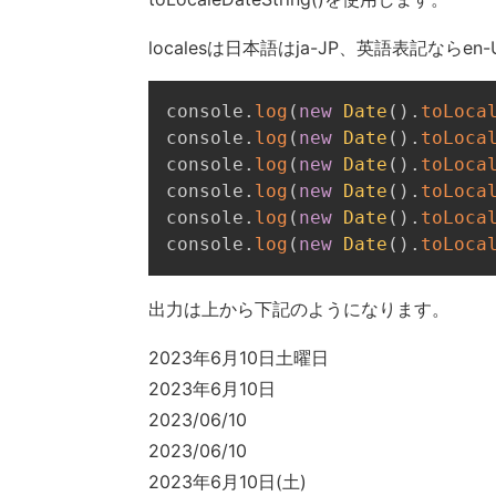
localesは日本語はja-JP、英語表記ならe
console
.
log
(
new
Date
(
)
.
toLoca
console
.
log
(
new
Date
(
)
.
toLoca
console
.
log
(
new
Date
(
)
.
toLoca
console
.
log
(
new
Date
(
)
.
toLoca
console
.
log
(
new
Date
(
)
.
toLoca
console
.
log
(
new
Date
(
)
.
toLoca
出力は上から下記のようになります。
2023年6月10日土曜日
2023年6月10日
2023/06/10
2023/06/10
2023年6月10日(土)