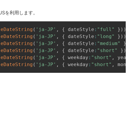
n-USを利用します。
leDateString
(
'ja-JP'
,
{
 dateStyle
:
"full"
}
)
)
;
leDateString
(
'ja-JP'
,
{
 dateStyle
:
"long"
}
)
)
;
leDateString
(
'ja-JP'
,
{
 dateStyle
:
"medium"
}
)
leDateString
(
'ja-JP'
,
{
 dateStyle
:
"short"
}
)
)
leDateString
(
'ja-JP'
,
{
 weekday
:
"short"
,
 year
leDateString
(
'ja-JP'
,
{
 weekday
:
"short"
,
 mont