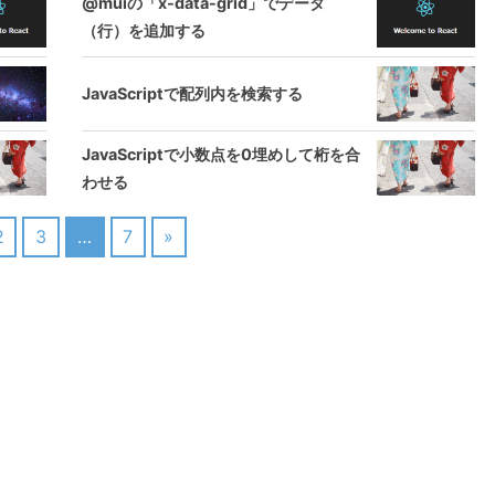
@muiの「x-data-grid」でデータ
（行）を追加する
JavaScriptで配列内を検索する
JavaScriptで小数点を0埋めして桁を合
わせる
2
3
…
7
»