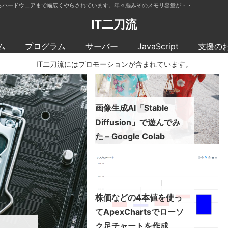
らハードウェアまで幅広くやらされています。年々脳みそのメモリ容量が・・
IT二刀流
ム
プログラム
サーバー
JavaScript
支援の
IT二刀流にはプロモーションが含まれています。
画像生成AI「Stable
Diffusion」で遊んでみ
た – Google Colab
株価などの4本値を使っ
てApexChartsでローソ
ク足チャートを作成