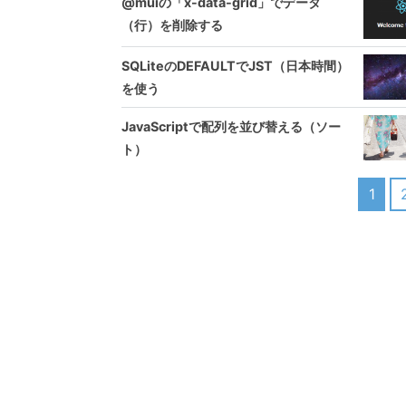
@muiの「x-data-grid」でデータ
（行）を削除する
SQLiteのDEFAULTでJST（日本時間）
を使う
JavaScriptで配列を並び替える（ソー
ト）
1